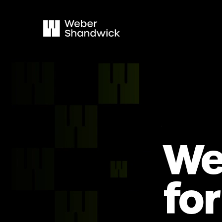
We’
for