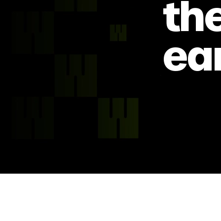
the
ea