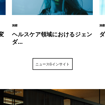
洞察
洞察
変
ヘルスケア領域におけるジェン
ダ
ダ…
ニュース&インサイト