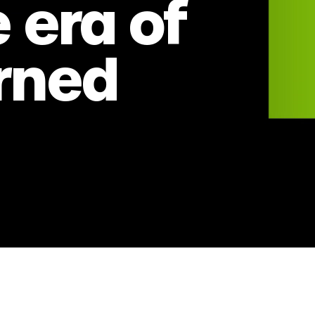
 era of
rned