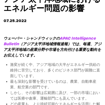
エネルギー問題の影響
07.25.2022
ウェーバー・シャンドウィックの
APAC Intelligence
Bulletin
（アジア太平洋地域情報速報）では、毎週、アジ
ア太平洋地域の産業分野や市場を方向付ける重要な動向を
お伝えしています。
激変が続く中、アジア地域の大半がエネルギー供給の
維持に苦労しており、多くのビジネス部門が困難に直
面しています。
最も深刻な影響を受けているのは、農業、自動車産
業、航空業の部門です。
しかし、その影響は広範囲に及び、一部の市場におい
ては医療や倉庫、運輸部門にも及んでいます。
どの産業も、より持続可能なエネルギーを活用した解