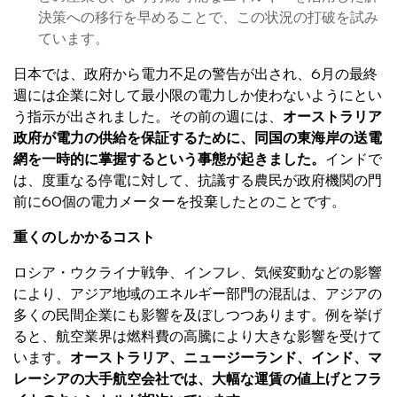
決策への移行を早めることで、この状況の打破を試み
ています。
日本では、政府から電力不足の警告が出され、6月の最終
週には企業に対して最小限の電力しか使わないようにとい
う指示が出されました。その前の週には、
オーストラリア
政府が電力の供給を保証するために、同国の東海岸の送電
網を一時的に掌握するという事態が起きました。
インドで
は、度重なる停電に対して、抗議する農民が政府機関の門
前に60個の電力メーターを投棄したとのことです。
重くのしかかるコスト
ロシア・ウクライナ戦争、インフレ、気候変動などの影響
により、アジア地域のエネルギー部門の混乱は、アジアの
多くの民間企業にも影響を及ぼしつつあります。例を挙げ
ると、航空業界は燃料費の高騰により大きな影響を受けて
います。
オーストラリア、ニュージーランド、インド、マ
レーシアの大手航空会社では、大幅な運賃の値上げとフラ