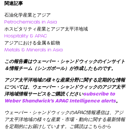
関連記事
石油化学産業とアジア
Petrochemicals in Asia
ホスピタリティ産業とアジア太平洋地域
Hospitality & APAC
アジアにおける金属＆鉱物
Metals & Minerals in Asia
この報告書はウェーバー・シャンドウィックのインサイト
＆情報チーム（シンガポール）が作成したものです。
アジア太平洋地域の様々な産業分野に関する定期的な情報
については、ウェーバー・シャンドウィックのアジア太平
洋地域情報サービスをご購読ください
subscribe to
Weber Shandwick’s APAC Intelligence alerts
。
ウェーバー・シャンドウィックの
APAC
情報通信は、アジ
ア太平洋地域の様々な産業・市場・動向に関する最新情報
を定期的にお届けしています。ご購読はこちらから