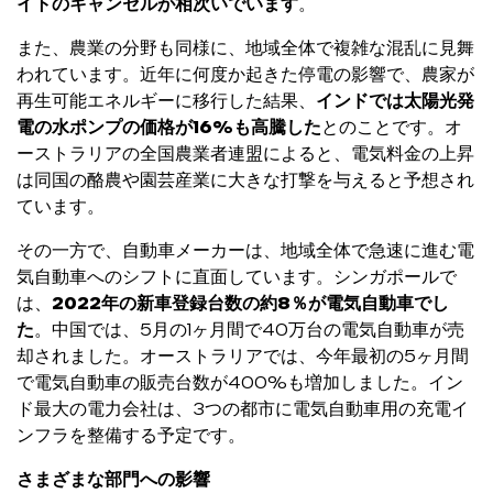
イトのキャンセルが相次いでいます
。
また、農業の分野も同様に、地域全体で複雑な混乱に見舞
われています。近年に何度か起きた停電の影響で、農家が
再生可能エネルギーに移行した結果、
インドでは太陽光発
電の水ポンプの価格が
16%
も高騰した
とのことです。オ
ーストラリアの全国農業者連盟によると、電気料金の上昇
は同国の酪農や園芸産業に大きな打撃を与えると予想され
ています。
その一方で、自動車メーカーは、地域全体で急速に進む電
気自動車へのシフトに直面しています。シンガポールで
は、
2022
年の新車登録台数の約
8
％が電気自動車でし
た
。中国では、5月の1ヶ月間で40万台の電気自動車が売
却されました。オーストラリアでは、今年最初の5ヶ月間
で電気自動車の販売台数が400%も増加しました。イン
ド最大の電力会社は、3つの都市に電気自動車用の充電イ
ンフラを整備する予定です。
さまざまな部門への影響