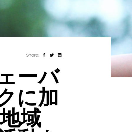
Share:
ェーバ
クに加
洋地域