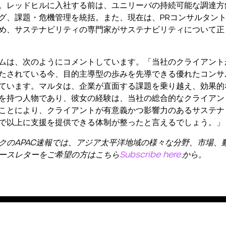
。レッドヒルに入社する前は、ユニリーバの持続可能な調達方
、課題・危機管理を統括。また、現在は、PRコンサルタント協
め、サステナビリティの専門家がサステナビリティについて正
ムは、次のようにコメントしています。「当社のクライアント
たされている今、目的主導型の歩みを先導できる優れたコンサ
ています。マルタは、企業が直面する課題を乗り越え、効果的
を持つ人物であり、彼女の経験は、当社の総合的なクライアン
ことにより、クライアントが有意義かつ影響力のあるサステナ
で以上に支援を提供できる体制が整ったと言えるでしょう。」
クの
APAC
速報では、アジア太平洋地域の様々な分野、市場、
ースレターをご希望の方はこちら
Subscribe here.
から。